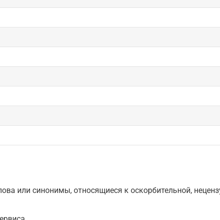
ова или синонимы, относящиеся к оскорбительной, нецензу
ервиса.