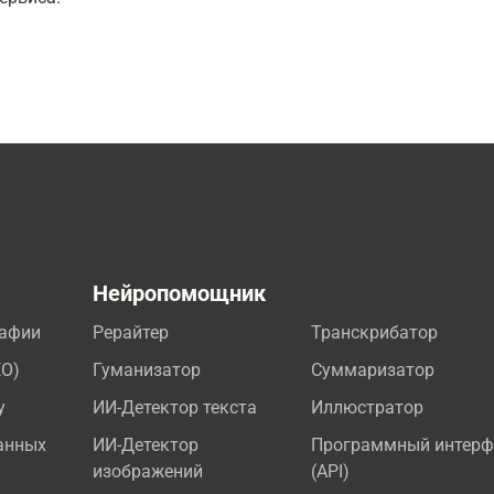
а
Нейропомощник
рафии
Рерайтер
Транскрибатор
EO)
Гуманизатор
Суммаризатор
у
ИИ-Детектор текста
Иллюстратор
анных
ИИ-Детектор
Программный интерф
изображений
(API)