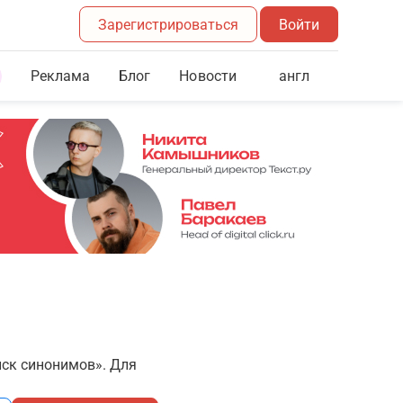
Зарегистрироваться
Войти
Реклама
Блог
англ
Новости
иск синонимов». Для