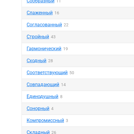
Сообразный
11
Слаженный
16
Согласованный
22
Стройный
43
Гармонический
19
Сходный
28
Соответствующий
50
Совпадающий
14
Единодушный
8
Сонорный
4
Компромиссный
3
Складный
26