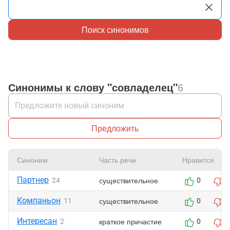
Поиск синонимов
Синонимы к слову "совладелец"
6
Предложить
Синоним
Часть речи
Нравится
Партнер
существительное
24
0
0
Компаньон
существительное
11
0
0
Интересан
краткое причастие
2
0
0