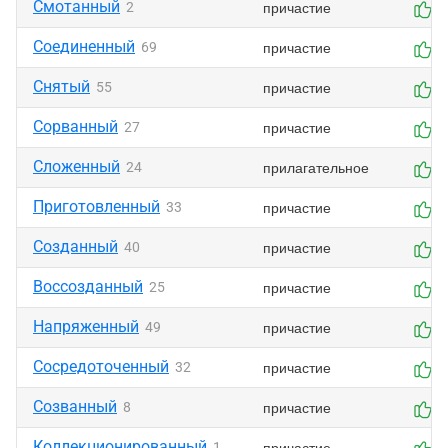
Смотанный
причастие
2
0
Соединенный
причастие
69
0
Снятый
причастие
55
0
Сорванный
причастие
27
0
Сложенный
прилагательное
24
0
Приготовленный
причастие
33
0
Созданный
причастие
40
0
Воссозданный
причастие
25
0
Напряженный
причастие
49
0
Сосредоточенный
причастие
32
0
Созванный
причастие
8
0
Коллекционированный
причастие
1
0