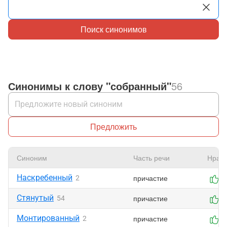
Поиск синонимов
Синонимы к слову "собранный"
56
Предложить
Синоним
Часть речи
Нрави
Наскребенный
причастие
2
2
Стянутый
причастие
54
1
Монтированный
причастие
2
1