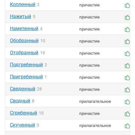
Копленный
причастие
2
0
Нажитый
причастие
5
0
Наметенный
причастие
4
0
Обобранный
причастие
10
0
Отобранный
причастие
19
0
Подгребенный
причастие
2
0
Пригребенный
причастие
1
0
Сведенный
причастие
26
0
Сводный
прилагательное
8
0
Сгребенный
причастие
10
0
Скученный
прилагательное
3
0