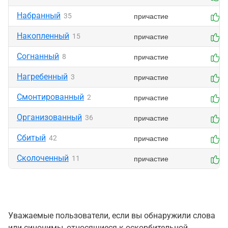
Набранный
причастие
35
0
Накопленный
причастие
15
0
Согнанный
причастие
8
0
Нагребенный
причастие
3
0
Смонтированный
причастие
2
0
Организованный
причастие
36
0
Сбитый
причастие
42
0
Сколоченный
причастие
11
0
Уважаемые пользователи, если вы обнаружили слова
или синонимы, относящиеся к оскорбительной,