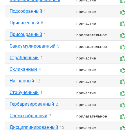
Подсобранный
причастие
1
0
Припасенный
причастие
8
0
Присобранный
прилагательное
1
0
Саккумулированный
прилагательное
3
0
Сграбленный
причастие
2
0
Скликанный
причастие
4
0
Нагнанный
причастие
12
0
Стабуненный
причастие
1
0
Гербаризированный
причастие
2
0
Свежесобранный
прилагательное
2
0
Дисциплинированный
причастие
13
0