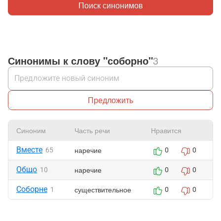
Поиск синонимов
Синонимы к слову "соборно"
3
Предложить
Синоним
Часть речи
Нравится
Ж
Вместе
наречие
65
0
0
Общо
наречие
10
0
0
Соборне
существительное
1
0
0