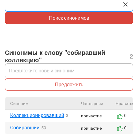
Поиск синонимов
Синонимы к слову "собиравший
2
коллекцию"
Предложить
Синоним
Часть речи
Нравится
Коллекционировавший
причастие
3
0
Собиравший
причастие
59
0