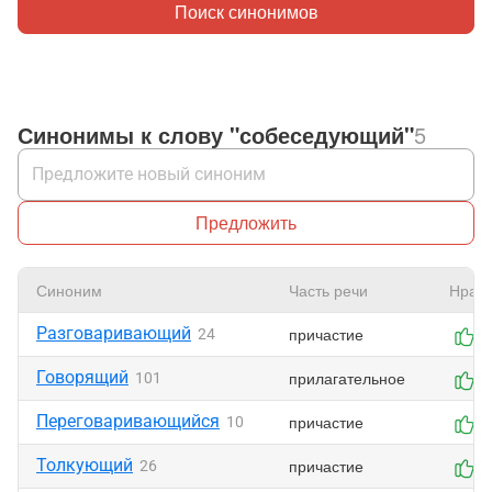
Поиск синонимов
Синонимы к слову "собеседующий"
5
Предложить
Синоним
Часть речи
Нрави
Разговаривающий
причастие
24
0
Говорящий
прилагательное
101
0
Переговаривающийся
причастие
10
0
Толкующий
причастие
26
0