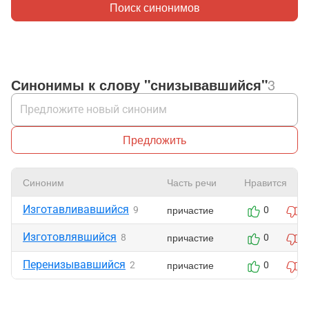
Поиск синонимов
Синонимы к слову "снизывавшийся"
3
Предложить
Синоним
Часть речи
Нравится
Изготавливавшийся
причастие
9
0
0
Изготовлявшийся
причастие
8
0
0
Перенизывавшийся
причастие
2
0
0