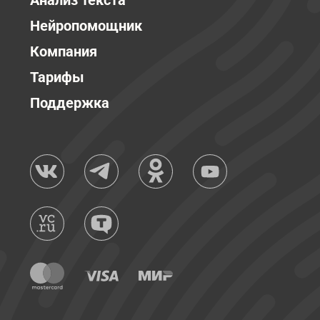
Анализ текста
Нейропомощник
Компания
Тарифы
Поддержка