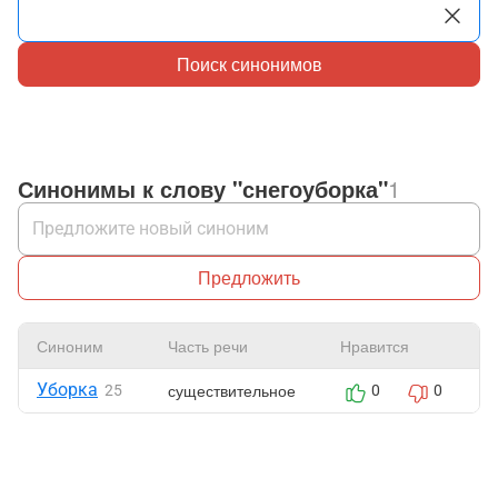
Поиск синонимов
Синонимы к слову "снегоуборка"
1
Предложить
Синоним
Часть речи
Нравится
Ж
Уборка
существительное
25
0
0