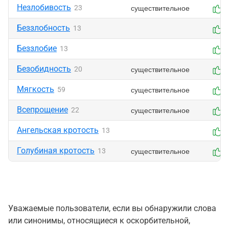
Незлобивость
существительное
23
0
Беззлобность
13
0
Беззлобие
13
0
Безобидность
существительное
20
0
Мягкость
существительное
59
0
Всепрощение
существительное
22
0
Ангельская кротость
13
0
Голубиная кротость
существительное
13
0
Уважаемые пользователи, если вы обнаружили слова
или синонимы, относящиеся к оскорбительной,