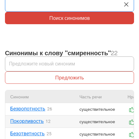
Поиск синонимов
Синонимы к слову "смиренность"
22
Предложить
Синоним
Часть речи
Нрав
Безропотность
существительное
26
1
Покорливость
существительное
12
1
Безответность
существительное
25
0