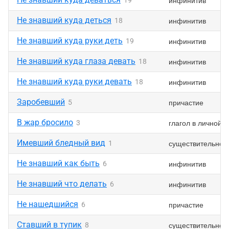
инфинитив
19
Не знавший куда деться
инфинитив
18
Не знавший куда руки деть
инфинитив
19
Не знавший куда глаза девать
инфинитив
18
Не знавший куда руки девать
инфинитив
18
Заробевший
причастие
5
В жар бросило
глагол в личной 
3
Имевший бледный вид
существительное
1
Не знавший как быть
инфинитив
6
Не знавший что делать
инфинитив
6
Не нашедшийся
причастие
6
Ставший в тупик
существительное
8