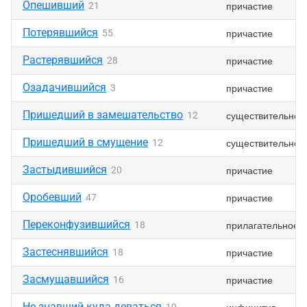
Опешивший
причастие
21
Потерявшийся
причастие
55
Растерявшийся
причастие
28
Озадачившийся
причастие
3
Пришедший в замешательство
существительное
12
Пришедший в смущение
существительное
12
Застыдившийся
причастие
20
Оробевший
причастие
47
Переконфузившийся
прилагательное
18
Застеснявшийся
причастие
18
Засмущавшийся
причастие
16
Не знавший куда деваться