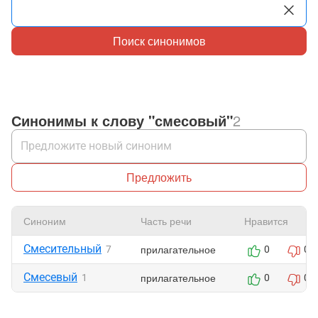
Поиск синонимов
Синонимы к слову "смесовый"
2
Предложить
Синоним
Часть речи
Нравится
Смесительный
прилагательное
7
0
0
Смесевый
прилагательное
1
0
0