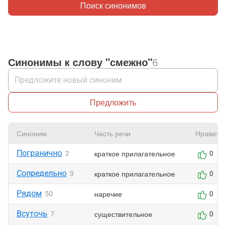
Поиск синонимов
Синонимы к слову "смежно"
6
Предложить
Синоним
Часть речи
Нравитс
Погранично
краткое прилагательное
2
0
Сопредельно
краткое прилагательное
3
0
Рядом
наречие
50
0
Всуточь
существительное
7
0