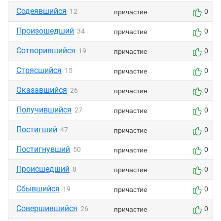
Содеявшийся
причастие
12
0
Произошедший
причастие
34
0
Сотворившийся
причастие
19
0
Стрясшийся
причастие
15
0
Оказавшийся
причастие
26
0
Получившийся
причастие
27
0
Постигший
причастие
47
0
Постигнувший
причастие
50
0
Происшедший
причастие
8
0
Сбывшийся
причастие
19
0
Совершившийся
причастие
26
0