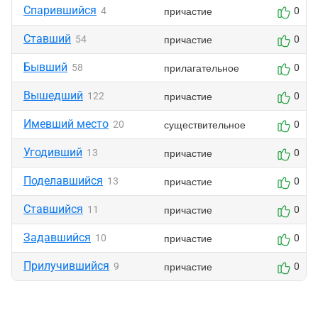
Спарившийся
причастие
4
0
Ставший
причастие
54
0
Бывший
прилагательное
58
0
Вышедший
причастие
122
0
Имевший место
существительное
20
0
Угодивший
причастие
13
0
Поделавшийся
причастие
13
0
Ставшийся
причастие
11
0
Задавшийся
причастие
10
0
Прилучившийся
причастие
9
0