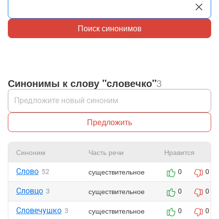
Поиск синонимов
Синонимы к слову "словечко"
3
Предложить
Синоним
Часть речи
Нравится
Слово
существительное
52
0
0
Словцо
существительное
3
0
0
Словечушко
существительное
3
0
0