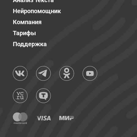
Анализ текста
Нейропомощник
Компания
Тарифы
Поддержка