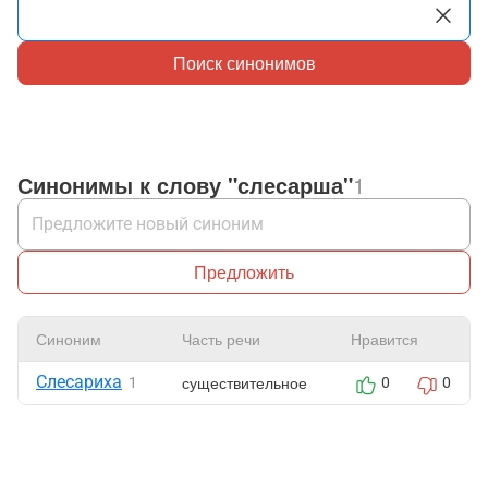
Поиск синонимов
Синонимы к слову "слесарша"
1
Предложить
Синоним
Часть речи
Нравится
Слесариха
существительное
1
0
0