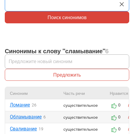
Поиск синонимов
Синонимы к слову "сламывание"
6
Предложить
Синоним
Часть речи
Нравится
Ломание
существительное
26
0
Обламывание
существительное
6
0
Сваливание
существительное
19
0