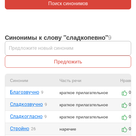
Поиск синонимов
Синонимы к слову "сладкопевно"
9
Предложить
Синоним
Часть речи
Нравит
Благозвучно
краткое прилагательное
9
0
Сладкозвучно
краткое прилагательное
9
0
Сладкогласно
краткое прилагательное
9
0
Стройно
наречие
26
0