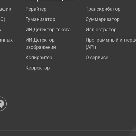
рафии
Рерайтер
Транскрибатор
EO)
Гуманизатор
Суммаризатор
у
ИИ-Детектор текста
Иллюстратор
анных
ИИ-Детектор
Программный интерф
изображений
(API)
Копирайтер
О сервисе
Корректор