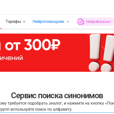
Тарифы
Нейропомощник
НейроБлокнот
Сервис поиска синонимов
рому требуется подобрать аналог, и нажмите на кнопку «По
рупп используйте поиск по алфавиту.