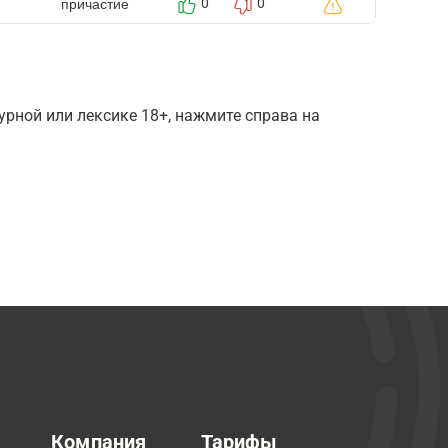
причастие
0
0
рной или лексике 18+, нажмите справа на
Компания
Тарифы