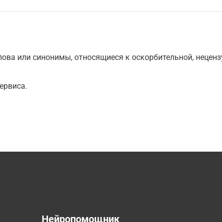
ова или синонимы, относящиеся к оскорбительной, нецензу
ервиса.
а
Нейропомощник