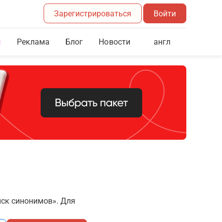
Зарегистрироваться
Войти
Реклама
Блог
англ
Новости
иск синонимов». Для