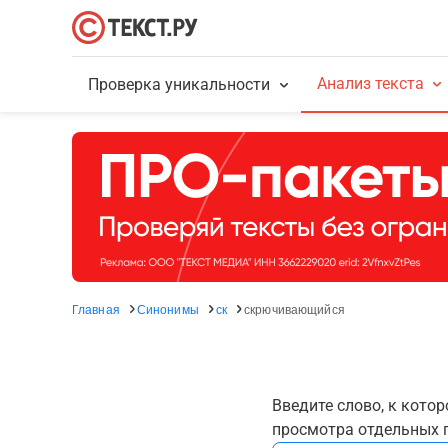
Анализ текста
Проверка уникальности
Главная
Синонимы
ск
скрючивающийся
Введите слово, к кото
просмотра отдельных г