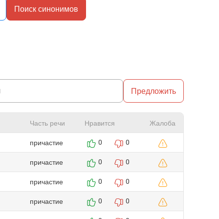
Поиск синонимов
Предложить
Часть речи
Нравится
Жалоба
причастие
0
0
причастие
0
0
причастие
0
0
причастие
0
0