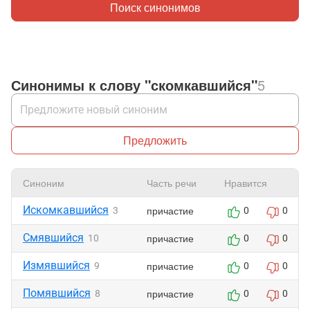
Поиск синонимов
Синонимы к слову "скомкавшийся"
5
Предложить
Синоним
Часть речи
Нравится
Искомкавшийся
причастие
3
0
0
Смявшийся
причастие
10
0
0
Измявшийся
причастие
9
0
0
Помявшийся
причастие
8
0
0