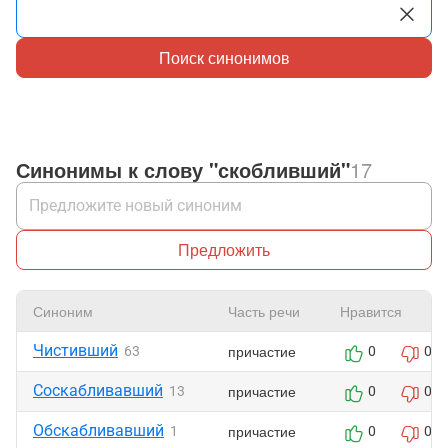
Поиск синонимов
Синонимы к слову "скобливший"
17
Предложить
Синоним
Часть речи
Нравится
Чистивший
причастие
63
0
0
Соскабливавший
причастие
13
0
0
Обскабливавший
причастие
1
0
0