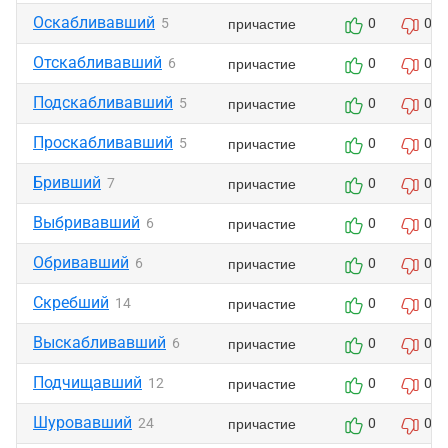
Оскабливавший
причастие
5
0
0
Отскабливавший
причастие
6
0
0
Подскабливавший
причастие
5
0
0
Проскабливавший
причастие
5
0
0
Бривший
причастие
7
0
0
Выбривавший
причастие
6
0
0
Обривавший
причастие
6
0
0
Скребший
причастие
14
0
0
Выскабливавший
причастие
6
0
0
Подчищавший
причастие
12
0
0
Шуровавший
причастие
24
0
0