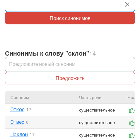
Поиск синонимов
Синонимы к слову "склон"
14
Предложить
Синоним
Часть речи
Нрави
Откос
существительное
17
2
Отвес
существительное
6
2
Наклон
существительное
17
2