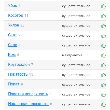
Убак
существительное
1
1
Косогор
существительное
11
1
Уклон
существительное
28
1
Скат
существительное
25
1
Скос
существительное
8
1
Бом
междометие
5
1
Крутосклон
существительное
7
1
Покатость
существительное
15
1
Покат
существительное
9
1
Покатая поверхность
существительное
6
1
Наклонная плоскость
существительное
6
1