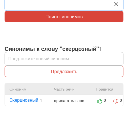
Поиск синонимов
Синонимы к слову "скерцозный"
1
Предложить
Синоним
Часть речи
Нравится
Скерциозный
прилагательное
1
0
0