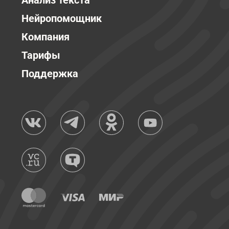
Анализ текста
Нейропомощник
Компания
Тарифы
Поддержка