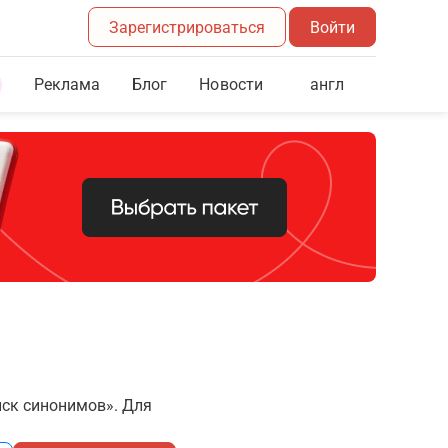
Зарегистрироваться
Войти
Реклама
Блог
англ
Новости
иск синонимов». Для