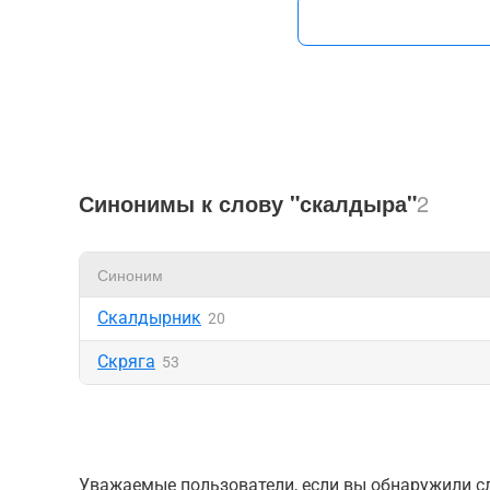
Синонимы к слову "скалдыра"
2
Синоним
Скалдырник
20
Скряга
53
Уважаемые пользователи, если вы обнаружили сл