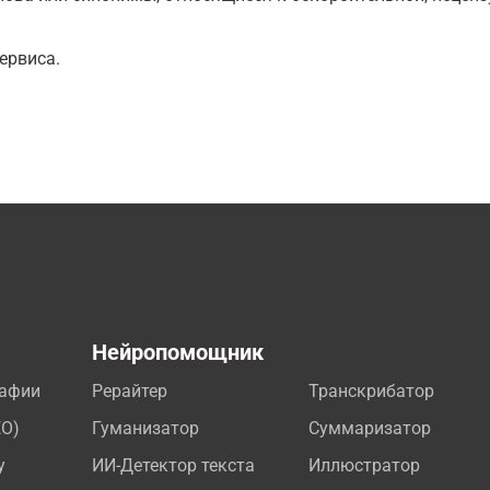
ервиса.
а
Нейропомощник
рафии
Рерайтер
Транскрибатор
EO)
Гуманизатор
Суммаризатор
у
ИИ-Детектор текста
Иллюстратор