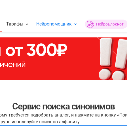
Тарифы
Нейропомощник
НейроБлокнот
Сервис поиска синонимов
рому требуется подобрать аналог, и нажмите на кнопку «По
рупп используйте поиск по алфавиту.