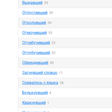
Выдавший
55
Отпустивший
39
Отколовший
39
Отмочивший
33
Отчебучивший
22
Отчубучивший
32
Сбрендивший
59
Загнувший словцо
11
Сорвалось с языка
26
Булькнувший
4
Квакнувший
1