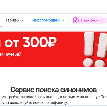
Тарифы
Нейропомощник
НейроБлокнот
Сервис поиска синонимов
рому требуется подобрать аналог, и нажмите на кнопку «По
рупп используйте поиск по алфавиту.