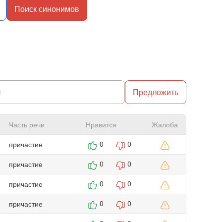
Поиск синонимов
Предложить
Часть речи
Нравится
Жалоба
причастие
0
0
причастие
0
0
причастие
0
0
причастие
0
0