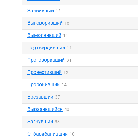
Заявивший
12
Выговоривший
16
Вымолвивший
11
Подтвердивший
11
Проговоривший
31
Провестивший
12
Проронивший
14
Врезавший
37
Выразившийся
40
Загнувший
38
Отбарабанивший
10