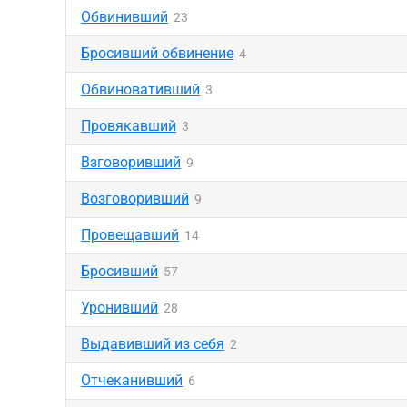
Обвинивший
23
Бросивший обвинение
4
Обвиновативший
3
Провякавший
3
Взговоривший
9
Возговоривший
9
Провещавший
14
Бросивший
57
Уронивший
28
Выдавивший из себя
2
Отчеканивший
6