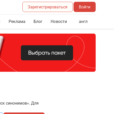
Зарегистрироваться
Войти
Реклама
Блог
англ
Новости
иск синонимов». Для