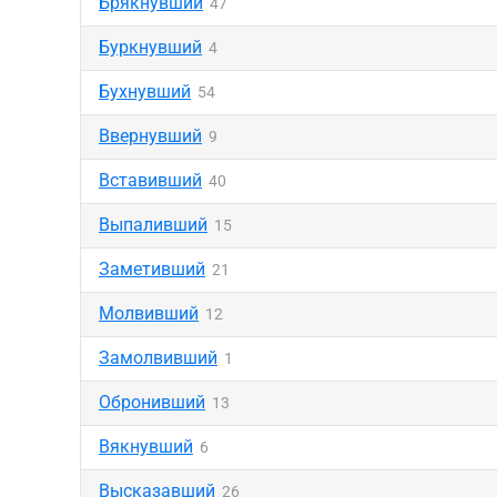
Брякнувший
47
Буркнувший
4
Бухнувший
54
Ввернувший
9
Вставивший
40
Выпаливший
15
Заметивший
21
Молвивший
12
Замолвивший
1
Обронивший
13
Вякнувший
6
Высказавший
26