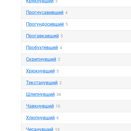
Крякнувший
5
Прогнусавивший
4
Прогундосивший
5
Прогавкавший
5
Пробухтевший
4
Скрипнувший
2
Хрюкнувший
5
Текстанувший
2
Шлепнувший
36
Чавкнувший
10
Хлюпнувший
6
Чесанувший
13