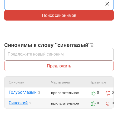
Поиск синонимов
Синонимы к слову "синеглазый"
2
Предложить
Синоним
Часть речи
Нравится
Голубоглазый
прилагательное
3
0
0
Синеокий
прилагательное
2
0
0