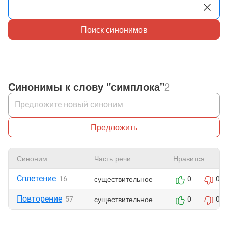
Поиск синонимов
Синонимы к слову "симплока"
2
Предложить
Синоним
Часть речи
Нравится
Сплетение
существительное
16
0
0
Повторение
существительное
57
0
0