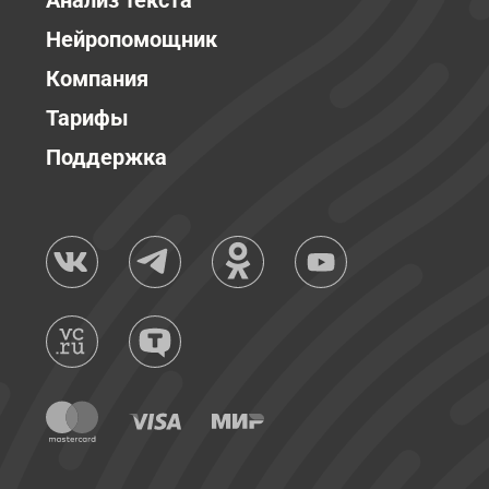
Анализ текста
Нейропомощник
Компания
Тарифы
Поддержка