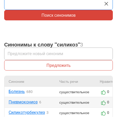
Поиск синонимов
Синонимы к слову "силикоз"
3
Предложить
Синоним
Часть речи
Нравится
Болезнь
существительное
680
0
Пневмокониоз
существительное
6
0
Силикотурбекулез
существительное
3
0