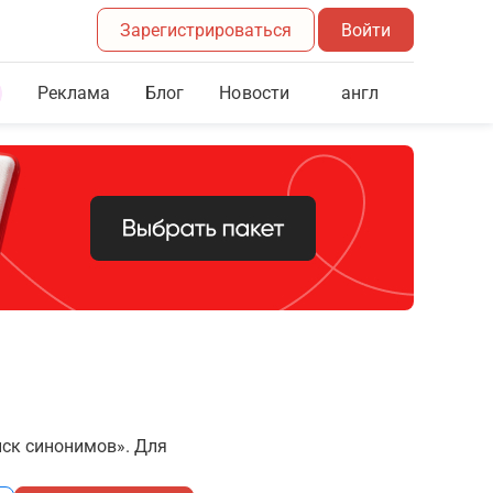
Зарегистрироваться
Войти
Реклама
Блог
англ
Новости
иск синонимов». Для