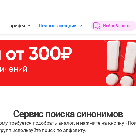
Тарифы
Нейропомощник
НейроБлокнот
Сервис поиска синонимов
рому требуется подобрать аналог, и нажмите на кнопку «По
рупп используйте поиск по алфавиту.