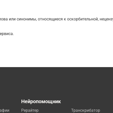
ова или синонимы, относящиеся к оскорбительной, нецензу
ервиса.
а
Нейропомощник
рафии
Рерайтер
Транскрибатор