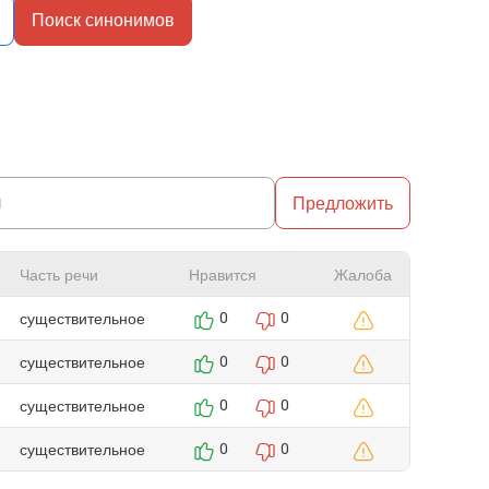
Поиск синонимов
Предложить
Часть речи
Нравится
Жалоба
существительное
0
0
существительное
0
0
существительное
0
0
существительное
0
0