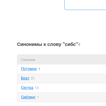
Синонимы к слову "сибс"
4
Синоним
Потомок
9
Брат
21
Сестра
13
Сиблинг
1