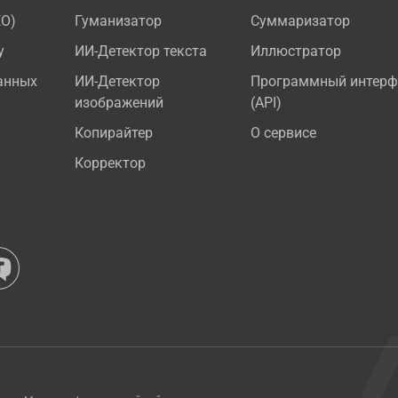
EO)
Гуманизатор
Суммаризатор
у
ИИ-Детектор текста
Иллюстратор
анных
ИИ-Детектор
Программный интерф
изображений
(API)
Копирайтер
О сервисе
Корректор