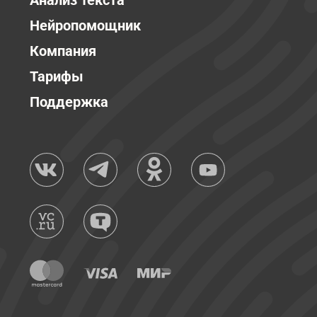
Анализ текста
Нейропомощник
Компания
Тарифы
Поддержка