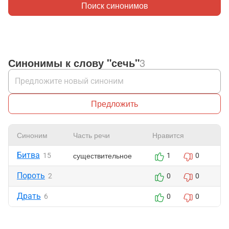
Поиск синонимов
Синонимы к слову "сечь"
3
Предложить
Синоним
Часть речи
Нравится
Ж
Битва
существительное
15
1
0
Пороть
2
0
0
Драть
6
0
0