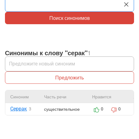
Поиск синонимов
Синонимы к слову "серак"
1
Предложить
Синоним
Часть речи
Нравится
Жа
Серрак
существительное
3
0
0