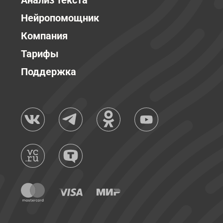
Анализ текста
Нейропомощник
Компания
Тарифы
Поддержка