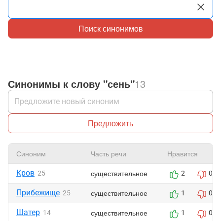
Поиск синонимов
Синонимы к слову "сень"
13
Предложить
Синоним
Часть речи
Нравится
Кров
существительное
25
2
0
Прибежище
существительное
25
1
0
Шатер
существительное
14
1
0