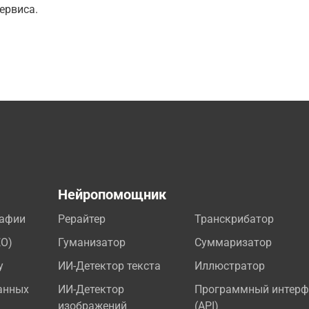
ервиса.
а
Нейропомощник
рафии
Рерайтер
Транскрибатор
EO)
Гуманизатор
Суммаризатор
у
ИИ-Детектор текста
Иллюстратор
анных
ИИ-Детектор
Программный интерф
изображений
(API)