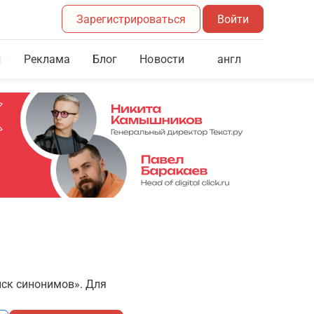
Зарегистрироваться
Войти
Реклама
Блог
англ
Новости
иск синонимов». Для