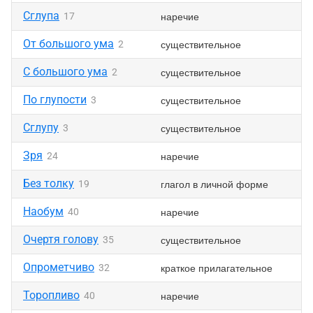
Сглупа
наречие
17
От большого ума
существительное
2
С большого ума
существительное
2
По глупости
существительное
3
Сглупу
существительное
3
Зря
наречие
24
Без толку
глагол в личной форме
19
Наобум
наречие
40
Очертя голову
существительное
35
Опрометчиво
краткое прилагательное
32
Торопливо
наречие
40