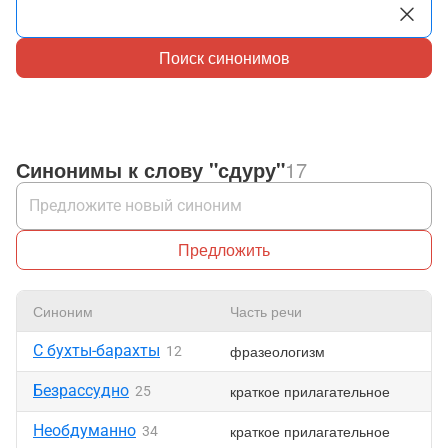
Поиск синонимов
Синонимы к слову "сдуру"
17
Предложить
Синоним
Часть речи
Нр
С бухты-барахты
фразеологизм
12
Безрассудно
краткое прилагательное
25
Необдуманно
краткое прилагательное
34