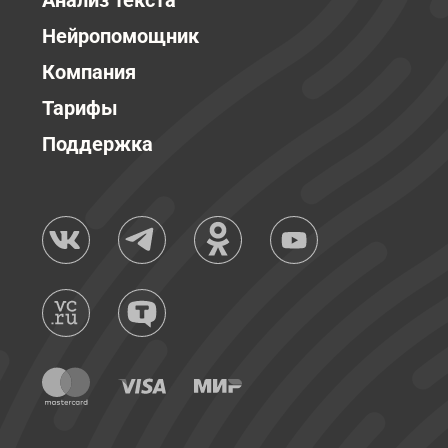
Анализ текста
Нейропомощник
Компания
Тарифы
Поддержка