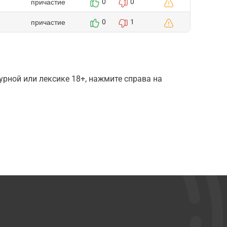
причастие
0
0
причастие
0
1
рной или лексике 18+, нажмите справа на