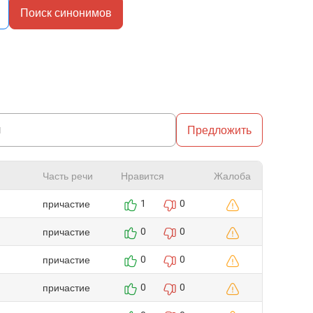
Поиск синонимов
Предложить
Часть речи
Нравится
Жалоба
причастие
1
0
причастие
0
0
причастие
0
0
причастие
0
0