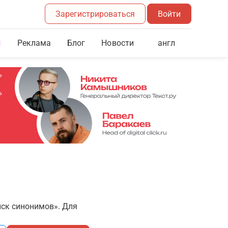
Зарегистрироваться
Войти
Реклама
Блог
англ
Новости
иск синонимов». Для