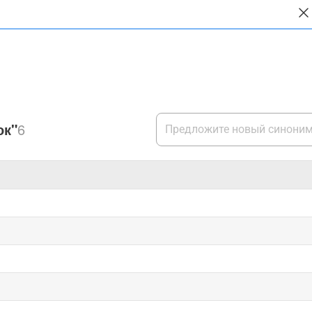
ок"
6