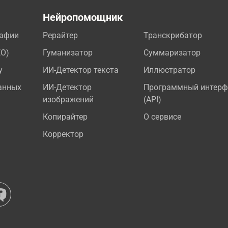
а
Нейропомощник
рафии
Рерайтер
Транскрибатор
EO)
Гуманизатор
Суммаризатор
у
ИИ-Детектор текста
Иллюстратор
анных
ИИ-Детектор
Программный интерф
изображений
(API)
Копирайтер
О сервисе
Корректор