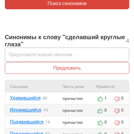
Поиск синонимов
Синонимы к слову "сделавший круглые
4
глаза"
Предложить
Синоним
Часть речи
Нравится
Удивившийся
причастие
40
1
0
Изумившийся
причастие
19
0
0
Подивившийся
причастие
16
0
0
Поразившийся