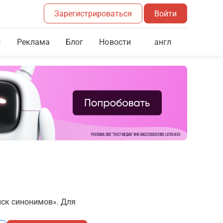
Зарегистрироваться
Войти
Реклама
Блог
англ
Новости
иск синонимов». Для