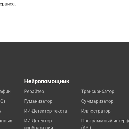
ервиса.
а
Нейропомощник
рафии
Рерайтер
Транскрибатор
EO)
Гуманизатор
Суммаризатор
у
ИИ-Детектор текста
Иллюстратор
анных
ИИ-Детектор
Программный интерф
изображений
(API)