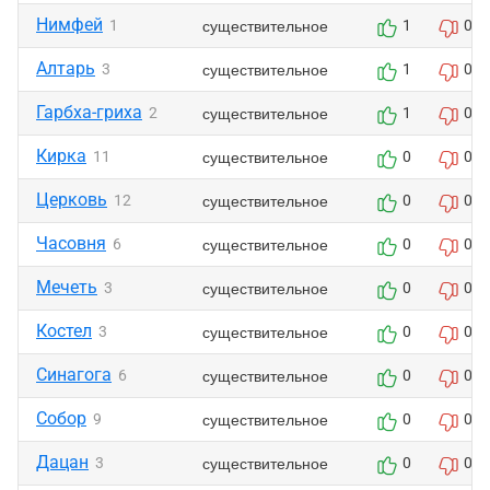
Нимфей
существительное
1
1
0
Алтарь
существительное
3
1
0
Гарбха-гриха
существительное
2
1
0
Кирка
существительное
11
0
0
Церковь
существительное
12
0
0
Часовня
существительное
6
0
0
Мечеть
существительное
3
0
0
Костел
существительное
3
0
0
Синагога
существительное
6
0
0
Собор
существительное
9
0
0
Дацан
существительное
3
0
0