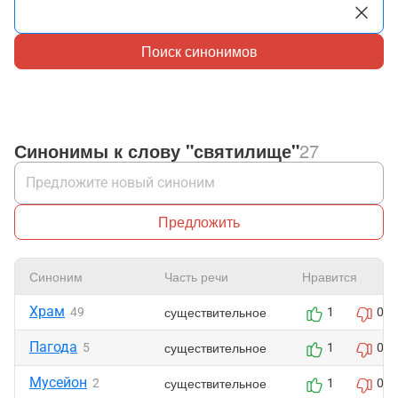
Поиск синонимов
Синонимы к слову "святилище"
27
Предложить
Синоним
Часть речи
Нравится
Храм
существительное
49
1
0
Пагода
существительное
5
1
0
Мусейон
существительное
2
1
0