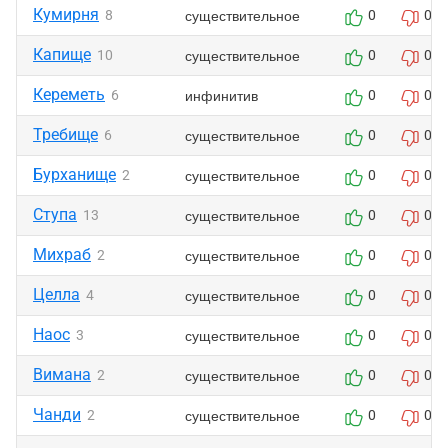
Кумирня
существительное
8
0
0
Капище
существительное
10
0
0
Кереметь
инфинитив
6
0
0
Требище
существительное
6
0
0
Бурханище
существительное
2
0
0
Ступа
существительное
13
0
0
Михраб
существительное
2
0
0
Целла
существительное
4
0
0
Наос
существительное
3
0
0
Вимана
существительное
2
0
0
Чанди
существительное
2
0
0