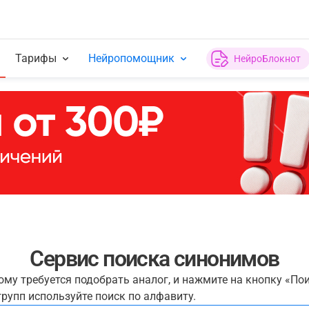
Тарифы
Нейропомощник
НейроБлокнот
Сервис поиска синонимов
рому требуется подобрать аналог, и нажмите на кнопку «По
рупп используйте поиск по алфавиту.