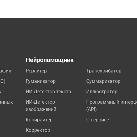
а
Нейропомощник
рафии
Рерайтер
Транскрибатор
EO)
Гуманизатор
Суммаризатор
у
ИИ-Детектор текста
Иллюстратор
анных
ИИ-Детектор
Программный интерф
изображений
(API)
Копирайтер
О сервисе
Корректор