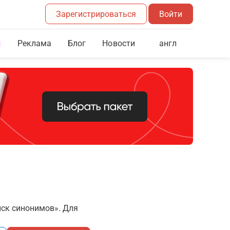
Зарегистрироваться
Войти
Реклама
Блог
англ
Новости
иск синонимов». Для