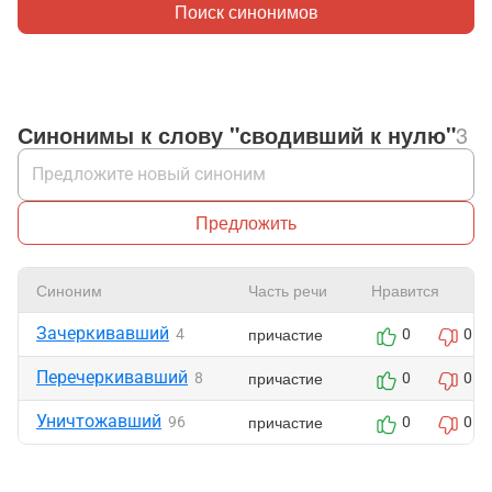
Поиск синонимов
Синонимы к слову "сводивший к нулю"
3
Предложить
Синоним
Часть речи
Нравится
Зачеркивавший
причастие
4
0
0
Перечеркивавший
причастие
8
0
0
Уничтожавший
причастие
96
0
0