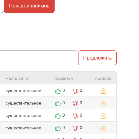
Поиск синонимов
Предложить
Часть речи
Нравится
Жалоба
существительное
0
0
существительное
0
0
существительное
0
0
существительное
0
0