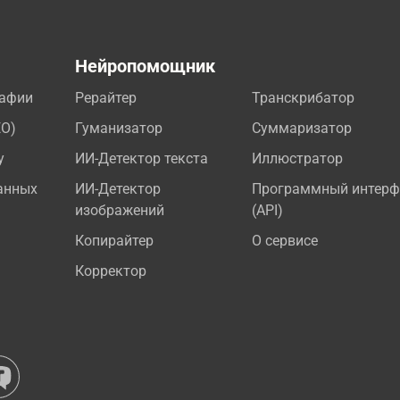
а
Нейропомощник
рафии
Рерайтер
Транскрибатор
EO)
Гуманизатор
Суммаризатор
у
ИИ-Детектор текста
Иллюстратор
анных
ИИ-Детектор
Программный интерф
изображений
(API)
Копирайтер
О сервисе
Корректор