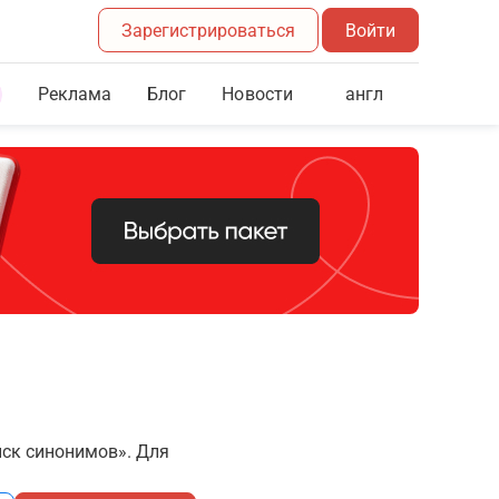
Зарегистрироваться
Войти
Реклама
Блог
англ
Новости
иск синонимов». Для