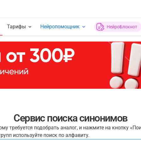
Тарифы
Нейропомощник
НейроБлокнот
Сервис поиска синонимов
рому требуется подобрать аналог, и нажмите на кнопку «По
рупп используйте поиск по алфавиту.