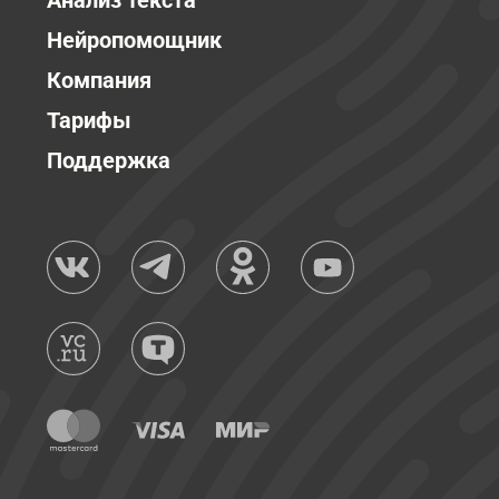
Анализ текста
Нейропомощник
Компания
Тарифы
Поддержка