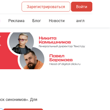
Зарегистрироваться
Войти
Реклама
Блог
англ
Новости
иск синонимов». Для