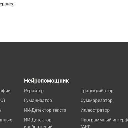
ервиса.
а
Нейропомощник
рафии
Рерайтер
Транскрибатор
EO)
Гуманизатор
Суммаризатор
у
ИИ-Детектор текста
Иллюстратор
анных
ИИ-Детектор
Программный интерф
изображений
(API)