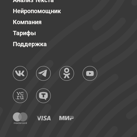
Анализ текста
Нейропомощник
Компания
Тарифы
Поддержка