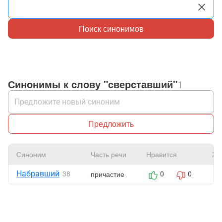
Поиск синонимов
Синонимы к слову "сверставший"
1
Предложить
Синоним
Часть речи
Нравится
Жа
Набравший
причастие
38
0
0