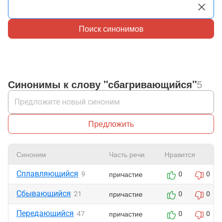
Поиск синонимов
Синонимы к слову "сбагривающийся"
5
Предложить
Синоним
Часть речи
Нравится
Сплавляющийся
причастие
9
0
0
Сбывающийся
причастие
21
0
0
Передающийся
причастие
47
0
0