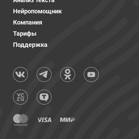
Анализ текста
Нейропомощник
Компания
Тарифы
Поддержка