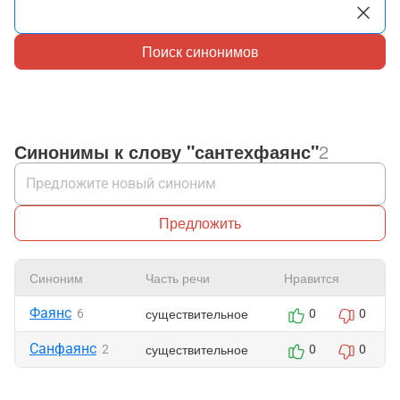
Поиск синонимов
Синонимы к слову "сантехфаянс"
2
Предложить
Синоним
Часть речи
Нравится
Фаянс
существительное
6
0
0
Санфаянс
существительное
2
0
0