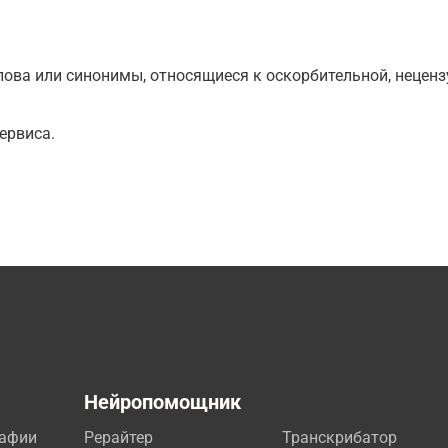
ова или синонимы, относящиеся к оскорбительной, нецензу
ервиса.
а
Нейропомощник
рафии
Рерайтер
Транскрибатор