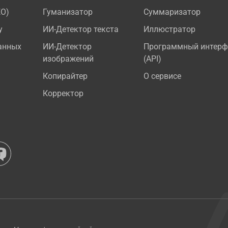
EO)
Гуманизатор
Суммаризатор
у
ИИ-Детектор текста
Иллюстратор
анных
ИИ-Детектор
Программный интерф
изображений
(API)
Копирайтер
О сервисе
Корректор