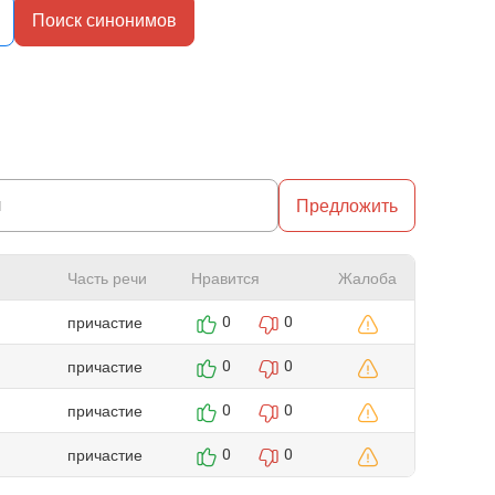
Поиск синонимов
Предложить
Часть речи
Нравится
Жалоба
причастие
0
0
причастие
0
0
причастие
0
0
причастие
0
0