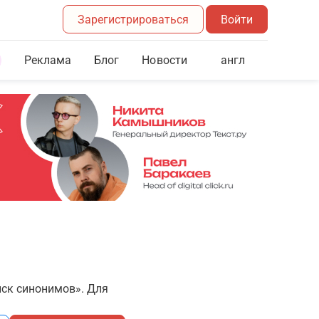
Зарегистрироваться
Войти
Реклама
Блог
англ
Новости
иск синонимов». Для